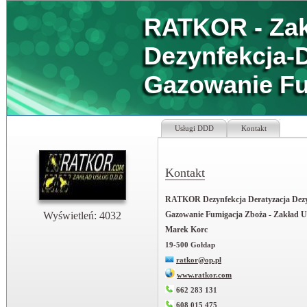
RATKOR - Zak
Dezynfekcja-D
Gazowanie Fu
Usługi DDD
Kontakt
Kontakt
RATKOR Dezynfekcja Deratyzacja Dez
Wyświetleń: 4032
Gazowanie Fumigacja Zboża - Zakład 
Marek Korc
19-500 Gołdap
ratkor@op.pl
www.ratkor.com
662 283 131
608 015 475