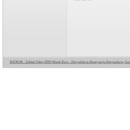
RATKOR - Zakład Usług DDD Marek Korc - Dezynfekcja-Deratyzacja-Dezynsekcja, Ga